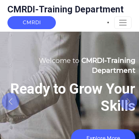
CMRDI-Training Department
CMRDI
Welcome to
CMRDI-Training
Welcome to
CM
Department
Department
Ready to Grow Your
Unlock Y
Skills
Growth
Previous
Nex
Explore More
Explore More